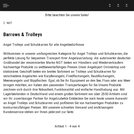
Bitte beachten Sie unsere Sales!
NGT
Barrows & Trolleys
Angel Trolleys und Schubkarren für alle Angelbedürfnisse
Willkommen in unserer umfangreichen Kategorie für Angel Trolleys und Schubkarren, die
perfekte Lösung für bequemen Transport Ihrer Angelausrüstung. Als autorisierter deutscher
Großhandel der renommierten Marke NGT bieten wir Händlern und Wiederverkäufern
hochwertige Produkte zu wettbewerbsfähigen Preisen.Unser Angelsport Onlineshop und
stationäres Geschäft bieten ein breites Sortiment an Trolleys und Schubkarren für
verschiedene Angelarten wie Karpfenangeln, Friedfischangeln, Raubfischangeln,
Meeresangeln und Stippfischen. Egal, ob Sie Ihr Equipment an den See, Fluss oder ans Meer
bringen möchten, wir haben den passenden Transportwagen für Sie.Unsere Produkte
zeichnen sich durch ihre Robustheit, Funktionalität und einfache Handhabung aus. Mit
Lagerbeständen in Deutschland und einem großen Sortiment von über 2500 Artikeln sind
wir Ihr zuverlässiger Partner für Angelzubehör.Entdecken Sie noch heute unsere Auswahl
an Angel Trolleys und Schubkarren und profitieren Sie von hochwertigen Produkten zu
konkurrenzfähigen Preisen. Mit unserem schnellen Versand und erstklassigem
Kundenservice stehen wir Ihnen jederzeit zur Seite.
Artikel 1 - 4 von 4