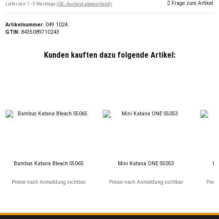
Frage zum Artikel
Lieferzeit:
1 - 3 Werktage
(DE - Ausland abweichend)
Artikelnummer:
049 1024
GTIN:
8435089710243
Kunden kauften dazu folgende Artikel:
Bambus Katana Bleach S5065
Mini Katana ONE S5053
LO
Preise nach Anmeldung sichtbar
Preise nach Anmeldung sichtbar
Preis