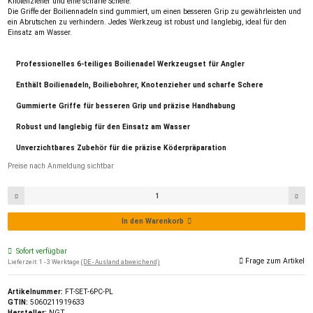
Knotenzieher und eine scharfe Schere.
Die Griffe der Boiliennadeln sind gummiert, um einen besseren Grip zu gewährleisten und
ein Abrutschen zu verhindern. Jedes Werkzeug ist robust und langlebig, ideal für den
Einsatz am Wasser.
Professionelles 6-teiliges Boilienadel Werkzeugset für Angler
Enthält Boilienadeln, Boiliebohrer, Knotenzieher und scharfe Schere
Gummierte Griffe für besseren Grip und präzise Handhabung
Robust und langlebig für den Einsatz am Wasser
Unverzichtbares Zubehör für die präzise Köderpräparation
Preise nach Anmeldung sichtbar
In den Warenkorb
Sofort verfügbar
Frage zum Artikel
Lieferzeit:
1 - 3 Werktage
(DE - Ausland abweichend)
Artikelnummer:
FT-SET-6PC-PL
GTIN:
5060211919633
Hersteller:
NGT