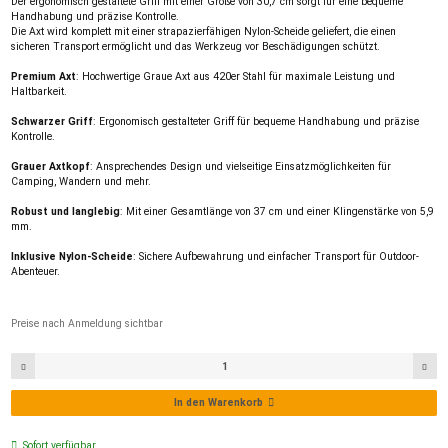
Der ergonomisch gestaltete Griff mit einer Größe von 30,7 cm sorgt für eine bequeme
Handhabung und präzise Kontrolle.
Die Axt wird komplett mit einer strapazierfähigen Nylon-Scheide geliefert, die einen
sicheren Transport ermöglicht und das Werkzeug vor Beschädigungen schützt.
Premium Axt
: Hochwertige Graue Axt aus 420er Stahl für maximale Leistung und
Haltbarkeit.
Schwarzer Griff
: Ergonomisch gestalteter Griff für bequeme Handhabung und präzise
Kontrolle.
Grauer Axtkopf
: Ansprechendes Design und vielseitige Einsatzmöglichkeiten für
Camping, Wandern und mehr.
Robust und langlebig
: Mit einer Gesamtlänge von 37 cm und einer Klingenstärke von 5,9
mm.
Inklusive Nylon-Scheide
: Sichere Aufbewahrung und einfacher Transport für Outdoor-
Abenteuer.
Preise nach Anmeldung sichtbar
In den Warenkorb
Sofort verfügbar