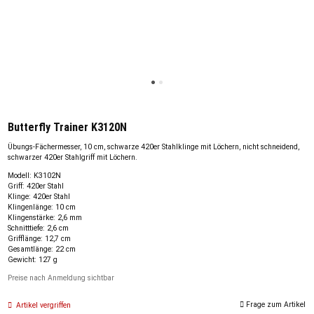
Butterfly Trainer K3120N
Übungs-Fächermesser, 10 cm, schwarze 420er Stahlklinge mit Löchern, nicht schneidend,
schwarzer 420er Stahlgriff mit Löchern.
Modell: K3102N
Griff: 420er Stahl
Klinge: 420er Stahl
Klingenlänge: 10 cm
Klingenstärke: 2,6 mm
Schnitttiefe: 2,6 cm
Grifflänge: 12,7 cm
Gesamtlänge: 22 cm
Gewicht: 127 g
Preise nach Anmeldung sichtbar
Frage zum Artikel
Artikel vergriffen