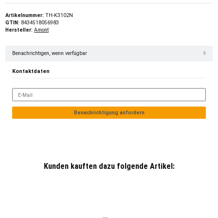
Artikelnummer:
TH-K3102N
GTIN:
8434518056983
Hersteller:
Amont
Benachrichtigen, wenn verfügbar
Kontaktdaten
E-Mail
Benachrichtigung anfordern
Kunden kauften dazu folgende Artikel: