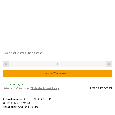
Preise nach Anmeldung sichtbar
In den Warenkorb
Sofort verfügbar
Frage zum Artikel
Lieferzeit:
1 - 3 Werktage
(DE - Ausland abweichend)
Artikelnummer:
AP-FBC-CHAIR-SPHERE
GTIN:
5060737394600
Hersteller:
Angling Pursuits