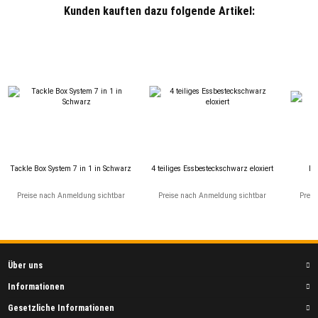
Kunden kauften dazu folgende Artikel:
Tackle Box System 7 in 1 in Schwarz
4 teiliges Essbesteckschwarz eloxiert
Bi
Preise nach Anmeldung sichtbar
Preise nach Anmeldung sichtbar
Preis
Über uns
Informationen
Gesetzliche Informationen