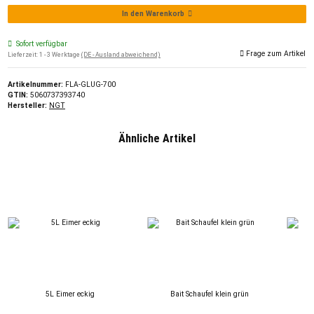
In den Warenkorb
Sofort verfügbar
Frage zum Artikel
Lieferzeit:
1 - 3 Werktage
(DE - Ausland abweichend)
Artikelnummer:
FLA-GLUG-700
GTIN:
5060737393740
Hersteller:
NGT
Ähnliche Artikel
5L Eimer eckig
Bait Schaufel klein grün