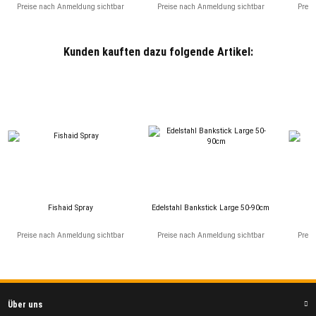
Preise nach Anmeldung sichtbar
Preise nach Anmeldung sichtbar
Preis
Kunden kauften dazu folgende Artikel:
Fishaid Spray
Edelstahl Bankstick Large 50-90cm
Preise nach Anmeldung sichtbar
Preise nach Anmeldung sichtbar
Preis
Über uns