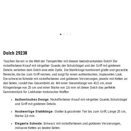
Dolch 29238
Tauchen Sie ein in die Welt der Tempelritter mit diesem beeindruckenden Dolch! Der
nickelfarbene Knauf mit rot-gelber Quaste, der Schutzbügel und der Griff mit goldenen
Details verleihen dem Dolch eine edle Optik. Die Stahlklinge kombiniert glatte und gezackte
Bereiche, die bis zum Griff reichen, und sorgt für einen authentischen, imposanten Look.
Die schwarze Scheide mit nickelfarbenen und goldenen Verzierungen, jeweils mit Ketten an
den Seiten, rundet das Gesamtbild ab. Mit einer Gesamtlänge von 43,5 cm, einer
Klingenlänge von 25 cm und einer Stärke von 2,6 mm ist dieser Dolch das perfekte
Sammlerstück für Liebhaber historischer Waffen.
Authentisches Design:
Nickelfarbener Knauf mit rot-gelber Quaste, Schutzbügel
und Griff mit goldenen Details.
Hochwertige Stahlklinge:
Glatter & gezahnter Teil bis zum Griff, Länge 25 cm,
Stärke 2,6 mm.
Elegante Scheide:
Schwarz mit nickelfarbenen und goldenen Verzierungen,
inklusive Ketten an beiden Seiten.