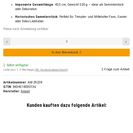
Imposante Gesamtlänge:
43,5 cm, Gewicht 520 g – ideal als Sammlerstück
oder Dekoration.
Historisches Sammlerstück:
Perfekt für Templer- und Mittelalter-Fans, Gamer
oder Deko-Liebhaber.
Preise nach Anmeldung sichtbar
In den Warenkorb
Sofort verfügbar
Frage zum Artikel
Lieferzeit:
1 - 3 Werktage
(DE - Ausland abweichend)
Artikelnummer:
AM-29238
GTIN:
8434518030136
Hersteller:
Amont
Kunden kauften dazu folgende Artikel: