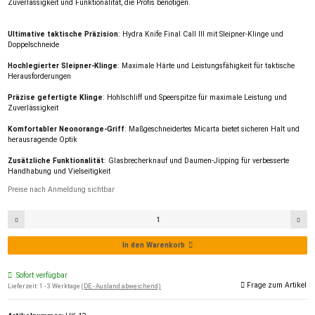
Zuverlässigkeit und Funktionalität, die Profis benötigen.
Ultimative taktische Präzision
: Hydra Knife Final Call III mit Sleipner-Klinge und
Doppelschneide
Hochlegierter Sleipner-Klinge
: Maximale Härte und Leistungsfähigkeit für taktische
Herausforderungen
Präzise gefertigte Klinge
: Hohlschliff und Speerspitze für maximale Leistung und
Zuverlässigkeit
Komfortabler Neonorange-Griff
: Maßgeschneidertes Micarta bietet sicheren Halt und
herausragende Optik
Zusätzliche Funktionalität
: Glasbrecherknauf und Daumen-Jipping für verbesserte
Handhabung und Vielseitigkeit
Preise nach Anmeldung sichtbar
In den Warenkorb
Sofort verfügbar
Frage zum Artikel
Lieferzeit:
1 - 3 Werktage
(DE - Ausland abweichend)