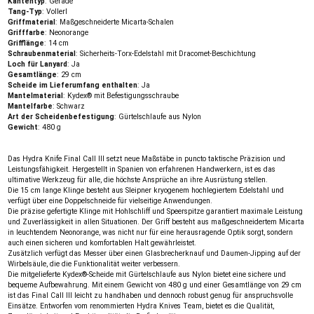
Kantentyp
: Gerade
Tang-Typ
: Vollerl
Griffmaterial
: Maßgeschneiderte Micarta-Schalen
Grifffarbe
: Neonorange
Grifflänge
: 14 cm
Schraubenmaterial
: Sicherheits-Torx-Edelstahl mit Dracomet-Beschichtung
Loch für Lanyard
: Ja
Gesamtlänge
: 29 cm
Scheide im Lieferumfang enthalten
: Ja
Mantelmaterial
: Kydex® mit Befestigungsschraube
Mantelfarbe
: Schwarz
Art der Scheidenbefestigung
: Gürtelschlaufe aus Nylon
Gewicht
: 480 g
Das Hydra Knife Final Call III setzt neue Maßstäbe in puncto taktische Präzision und
Leistungsfähigkeit. Hergestellt in Spanien von erfahrenen Handwerkern, ist es das
ultimative Werkzeug für alle, die höchste Ansprüche an ihre Ausrüstung stellen.
Die 15 cm lange Klinge besteht aus Sleipner kryogenem hochlegiertem Edelstahl und
verfügt über eine Doppelschneide für vielseitige Anwendungen.
Die präzise gefertigte Klinge mit Hohlschliff und Speerspitze garantiert maximale Leistung
und Zuverlässigkeit in allen Situationen. Der Griff besteht aus maßgeschneidertem Micarta
in leuchtendem Neonorange, was nicht nur für eine herausragende Optik sorgt, sondern
auch einen sicheren und komfortablen Halt gewährleistet.
Zusätzlich verfügt das Messer über einen Glasbrecherknauf und Daumen-Jipping auf der
Wirbelsäule, die die Funktionalität weiter verbessern.
Die mitgelieferte Kydex®-Scheide mit Gürtelschlaufe aus Nylon bietet eine sichere und
bequeme Aufbewahrung. Mit einem Gewicht von 480 g und einer Gesamtlänge von 29 cm
ist das Final Call III leicht zu handhaben und dennoch robust genug für anspruchsvolle
Einsätze. Entworfen vom renommierten Hydra Knives Team, bietet es die Qualität,