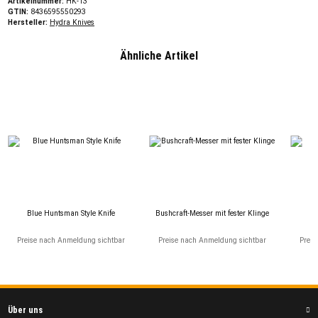
Artikelnummer:
HK-13
GTIN:
8436595550293
Hersteller:
Hydra Knives
Ähnliche Artikel
Blue Huntsman Style Knife
Bushcraft-Messer mit fester Klinge
Preise nach Anmeldung sichtbar
Preise nach Anmeldung sichtbar
Preis
Über uns