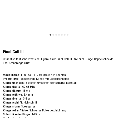
Final Call III
Ultimative taktische Präzision: Hydra Knife Final Call III - Sleipner-Klinge, Doppelschneide
und Neonorange-Griff!
Modellname
: Final Call III / Hergestellt in Spanien
Produkttyp
: Feststehende Klinge mit Doppelschneide
Klingenmaterial
: Sleipner kryogener hochlegierter Edelstahl
Klingenhärte
: 60-63 HRc
Klingenlänge
: 15 cm
Klingenstärke
: 5,4 mm
Klingenbreite
: 3,8 cm
Klingenschliff
: Hohlschliff
Klingenform
: Speerspitze
Klingenoberfläche
: Schwarze Pulverbeschichtung
Schnittkantenlänge
: 14,5 cm