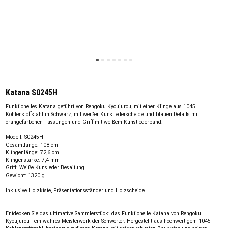
Katana S0245H
Funktionelles Katana geführt von Rengoku Kyoujurou, mit einer Klinge aus 1045
Kohlenstoffstahl in Schwarz, mit weißer Kunstlederscheide und blauen Details mit
orangefarbenen Fassungen und Griff mit weißem Kunstlederband.
Modell: S0245H
Gesamtlänge: 108 cm
Klingenlänge: 72,6 cm
Klingenstärke: 7,4 mm
Griff: Weiße Kunsleder Besaitung
Gewicht: 1320 g
Inklusive Holzkiste, Präsentationsständer und Holzscheide.
Entdecken Sie das ultimative Sammlerstück: das Funktionelle Katana von Rengoku
Kyoujurou - ein wahres Meisterwerk der Schwerter. Hergestellt aus hochwertigem 1045