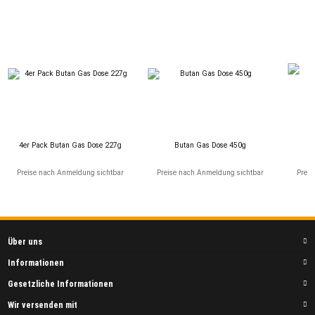
4er Pack Butan Gas Dose 227g
Butan Gas Dose 450g
Ki
S
Preise nach Anmeldung sichtbar
Preise nach Anmeldung sichtbar
Preis
Über uns
Informationen
Gesetzliche Informationen
Wir versenden mit