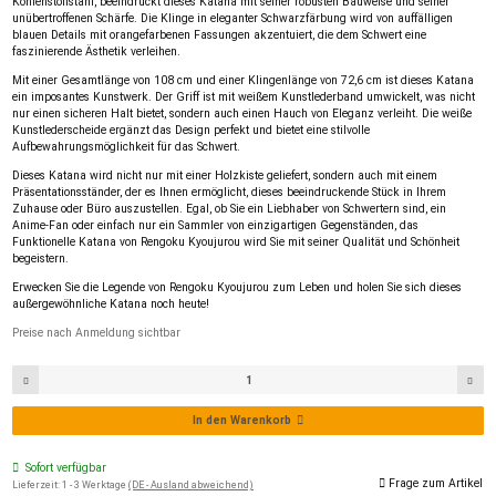
Kohlenstoffstahl, beeindruckt dieses Katana mit seiner robusten Bauweise und seiner
unübertroffenen Schärfe. Die Klinge in eleganter Schwarzfärbung wird von auffälligen
blauen Details mit orangefarbenen Fassungen akzentuiert, die dem Schwert eine
faszinierende Ästhetik verleihen.
Mit einer Gesamtlänge von 108 cm und einer Klingenlänge von 72,6 cm ist dieses Katana
ein imposantes Kunstwerk. Der Griff ist mit weißem Kunstlederband umwickelt, was nicht
nur einen sicheren Halt bietet, sondern auch einen Hauch von Eleganz verleiht. Die weiße
Kunstlederscheide ergänzt das Design perfekt und bietet eine stilvolle
Aufbewahrungsmöglichkeit für das Schwert.
Dieses Katana wird nicht nur mit einer Holzkiste geliefert, sondern auch mit einem
Präsentationsständer, der es Ihnen ermöglicht, dieses beeindruckende Stück in Ihrem
Zuhause oder Büro auszustellen. Egal, ob Sie ein Liebhaber von Schwertern sind, ein
Anime-Fan oder einfach nur ein Sammler von einzigartigen Gegenständen, das
Funktionelle Katana von Rengoku Kyoujurou wird Sie mit seiner Qualität und Schönheit
begeistern.
Erwecken Sie die Legende von Rengoku Kyoujurou zum Leben und holen Sie sich dieses
außergewöhnliche Katana noch heute!
Preise nach Anmeldung sichtbar
In den Warenkorb
Sofort verfügbar
Frage zum Artikel
Lieferzeit:
1 - 3 Werktage
(DE - Ausland abweichend)