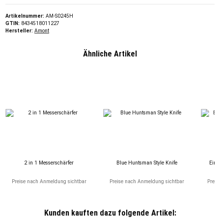
Artikelnummer:
AM-S0245H
GTIN:
8434518011227
Hersteller:
Amont
Ähnliche Artikel
2 in 1 Messerschärfer
Blue Huntsman Style Knife
Einh
Preise nach Anmeldung sichtbar
Preise nach Anmeldung sichtbar
Preis
Kunden kauften dazu folgende Artikel: