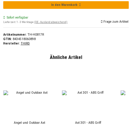
In den Warenkorb
Sofort verfügbar
Frage zum Artikel
Lieferzeit:
1 - 3 Werktage
(DE - Ausland abweichend)
Artikelnummer:
TH-H0817R
GTIN:
8434518060898
Hersteller:
THIRD
Ähnliche Artikel
Angel und Outdoor Axt
Axt 301 - ABS Griff