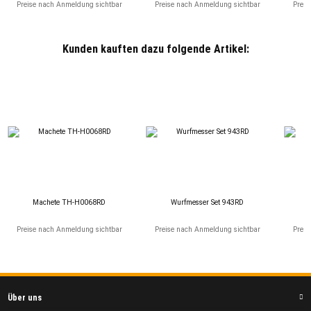
Preise nach Anmeldung sichtbar
Preise nach Anmeldung sichtbar
Preis
Kunden kauften dazu folgende Artikel:
Machete TH-H0068RD
Wurfmesser Set 943RD
P
Preise nach Anmeldung sichtbar
Preise nach Anmeldung sichtbar
Preis
Über uns