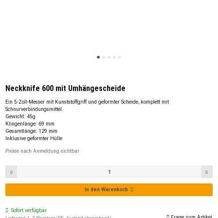
Neckknife 600 mit Umhängescheide
Ein 5-Zoll-Messer mit Kunststoffgriff und geformter Scheide, komplett mit
Schnurverbindungsmittel.
Gewicht: 45g
Klingenlänge: 69 mm
Gesamtlänge: 129 mm
Inklusive geformter Hülle
Preise nach Anmeldung sichtbar
In den Warenkorb
Sofort verfügbar
Frage zum Artikel
Lieferzeit:
1 - 3 Werktage
(DE - Ausland abweichend)