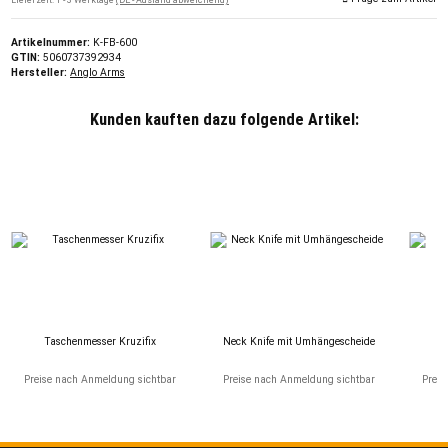
Artikelnummer:
K-FB-600
GTIN:
5060737392934
Hersteller:
Anglo Arms
Kunden kauften dazu folgende Artikel:
Taschenmesser Kruzifix
Neck Knife mit Umhängescheide
Bu
Preise nach Anmeldung sichtbar
Preise nach Anmeldung sichtbar
Preis