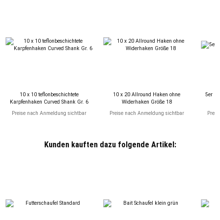
10 x 10 teflonbeschichtete
10 x 20 Allround Haken ohne
5er Pa
Karpfenhaken Curved Shank Gr. 6
Widerhaken Größe 18
Preise nach Anmeldung sichtbar
Preise nach Anmeldung sichtbar
Preis
Kunden kauften dazu folgende Artikel: