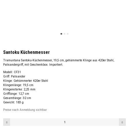
Santoku Küchenmesser
Tramuntana Santoku-Küchenmesser, 19,5 cm, gehämmerte Klinge aus 420er Stahl,
Palisandergriff, mit Geschenkbox. Importiert.
Modell: CF31
Griff: Palisander
Klinge: Gehämmerter 420er Stahl
Klingenlänge: 19,5 cm
Klingenstärke: 2,25 mm
Grifflänge: 12,7 cm
Gesamtlänge: 32 cm
Gewicht: 183 g
Preise nach Anmeldung sichtbar