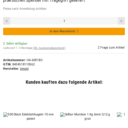
praktischen Spender mit Tragegriff geliefert.
Preise nach Anmeldung sichtbar
In den Warenkorb
Sofort verfügbar
Frage zum Artikel
Lieferzeit:
1 - 3 Werktage
(DE - Ausland abweichend)
Artikelnummer:
HA-6091BU
GTIN:
8434518110562
Hersteller:
Amont
Kunden kauften dazu folgende Artikel: