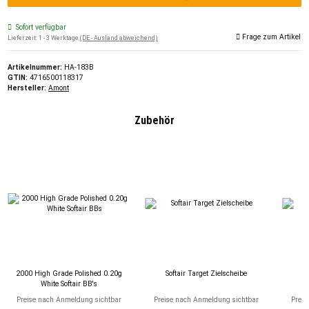
Sofort verfügbar
Frage zum Artikel
Lieferzeit:
1 - 3 Werktage
(DE - Ausland abweichend)
Artikelnummer:
HA-183B
GTIN:
4716500118317
Hersteller:
Amont
Zubehör
2000 High Grade Polished 0.20g
Softair Target Zielscheibe
White Softair BB's
Preise nach Anmeldung sichtbar
Preise nach Anmeldung sichtbar
Preis