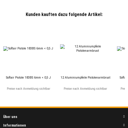
Kunden kauften dazu folgende Artikel:
Softair Pistole 183BS 6mm < 0,5 J
12 Aluminiumpfeile Pistolenarmbrust
Softai
Preise nach Anmeldung sichtbar
Preise nach Anmeldung sichtbar
Preis
Über uns
Informationen