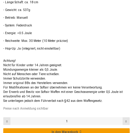
- Länge Schaft: ca. 18 cm
- Gewicht: ca. 537g
- Betrieb: Manuell
- System: Federdruck
- Energie: <0.5 Joule
- Reichweite: Max. 30 Meter (10 Meter präzise)
- Hop-Up: Ja (integriert, nicht einstellbar)
Achtung!
Nicht für Kinder unter 14 Jahren geeignet.
Mündungsenergie kleiner als 0,5 Joule.
Nicht auf Menschen oder Tiere schießen.
Immer Schutzbrille verwenden.
Immer original BBs des Herstellers verwenden.
Für Modifikationen an der Softair übernehmen wir keine Verantwortung.
Der Erwerb und Besitz von Softair Waffen mit einer Geschossenergie unter 0,5 Joule ist
erlaubnisfrei ab 14 Jahren.
Sie unterliegen jedoch dem Führverbot nach §42 aus dem Waffengesetz.
Preise nach Anmeldung sichtbar
In den Warenkorb