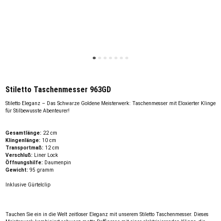
Stiletto Taschenmesser 963GD
Stiletto Eleganz – Das Schwarze Goldene Meisterwerk: Taschenmesser mit Eloxierter Klinge
für Stilbewusste Abenteurer!
Gesamtlänge:
22 cm
Klingenlänge:
10 cm
Transportmaß:
12 cm
Verschluß:
Liner Lock
Öffnungshilfe:
Daumenpin
Gewicht:
95 gramm
Inklusive Gürtelclip
Tauchen Sie ein in die Welt zeitloser Eleganz mit unserem Stiletto Taschenmesser. Dieses