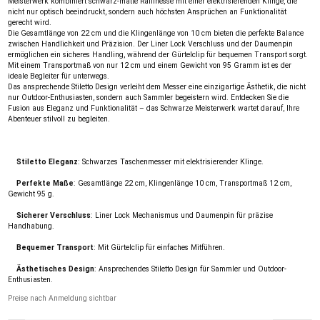
Meisterwerk kombiniert schwarz-matte Raffinesse mit einer elektrisierenden Klinge, die
nicht nur optisch beeindruckt, sondern auch höchsten Ansprüchen an Funktionalität
gerecht wird.
Die Gesamtlänge von 22 cm und die Klingenlänge von 10 cm bieten die perfekte Balance
zwischen Handlichkeit und Präzision. Der Liner Lock Verschluss und der Daumenpin
ermöglichen ein sicheres Handling, während der Gürtelclip für bequemen Transport sorgt.
Mit einem Transportmaß von nur 12 cm und einem Gewicht von 95 Gramm ist es der
ideale Begleiter für unterwegs.
Das ansprechende Stiletto Design verleiht dem Messer eine einzigartige Ästhetik, die nicht
nur Outdoor-Enthusiasten, sondern auch Sammler begeistern wird. Entdecken Sie die
Fusion aus Eleganz und Funktionalität – das Schwarze Meisterwerk wartet darauf, Ihre
Abenteuer stilvoll zu begleiten.
Stiletto Eleganz
: Schwarzes Taschenmesser mit elektrisierender Klinge.
Perfekte Maße
: Gesamtlänge 22 cm, Klingenlänge 10 cm, Transportmaß 12 cm,
Gewicht 95 g.
Sicherer Verschluss
: Liner Lock Mechanismus und Daumenpin für präzise
Handhabung.
Bequemer Transport
: Mit Gürtelclip für einfaches Mitführen.
Ästhetisches Design
: Ansprechendes Stiletto Design für Sammler und Outdoor-
Enthusiasten.
Preise nach Anmeldung sichtbar