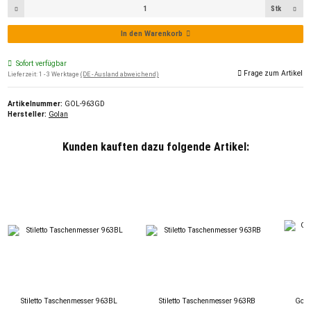
Stk
In den Warenkorb
Sofort verfügbar
Frage zum Artikel
Lieferzeit:
1 - 3 Werktage
(DE - Ausland abweichend)
Artikelnummer:
GOL-963GD
Hersteller:
Golan
Kunden kauften dazu folgende Artikel:
Stiletto Taschenmesser 963BL
Stiletto Taschenmesser 963RB
Gola