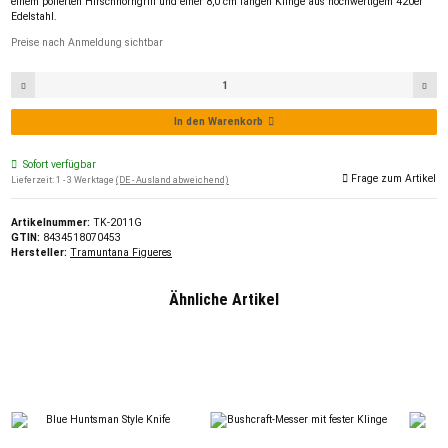
einem polierten Hirschhorngriff und einer 8,0 cm langen Klinge aus hochwertigem 420er
Edelstahl.
Preise nach Anmeldung sichtbar
In den Warenkorb
Sofort verfügbar
Frage zum Artikel
Lieferzeit:
1 - 3 Werktage
(DE - Ausland abweichend)
Artikelnummer:
TK-2011G
GTIN:
8434518070453
Hersteller:
Tramuntana Figueres
Ähnliche Artikel