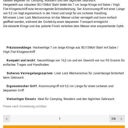
idealen Begleiter für Camping, Wandern und den täglichen Gebrauch.
Hergestellt aus robustem 8Cr13MoV Stahl bietet die 7 cm lange Klinge mit Sabre / High
Flat Klingenschliff eine hervorragende Schneidleistung. Der Aluminiumgriff mit einer Länge
von 9,5 cm liegt ergonomisch in der Hand und sorgt für ein sicheres Handling.
Mit einem Liner Lock Mechanismus ist das Messer sicher verriegelt und kann einfach
geöffnet werden, während der Gürtelclip einen bequemen Transport ermöglicht.
Die eloxierte Klinge und das polierte Finish verleihen dem Messer eine ansprechende Optik.
Präzisionsklinge
: Hochwertige 7 cm lange Klinge aus 8Cr13MoV Stahl mit Sabre /
High Flat Klingenschliff.
Kompakt und leicht
: Gesamtlänge von 16,5 cm und ein Gewicht von nur 90 Gramm für
einfaches Tragen und Handhaben.
Sicheres Verriegelungssystem
: Liner Lock Mechanismus für zuverlässige Sicherheit
beim Gebrauch.
Ergonomischer Griff
: Aluminiumgriff mit 9,5 cm Länge für einen sicheren und
bequemen Griff.
Vielseitiger Einsatz
: Ideal für Camping, Wandern und den täglichen Gebrauch.
Preise nach Anmeldung sichtbar
Stk