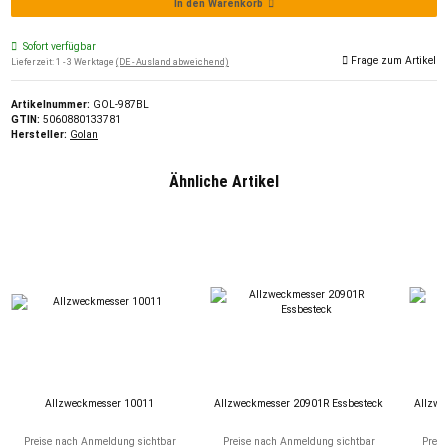
In den Warenkorb
Sofort verfügbar
Frage zum Artikel
Lieferzeit:
1 - 3 Werktage
(DE - Ausland abweichend)
Artikelnummer:
GOL-987BL
GTIN:
5060880133781
Hersteller:
Golan
Ähnliche Artikel
Allzweckmesser 10011
Allzweckmesser 20901R Essbesteck
Allzwe
Preise nach Anmeldung sichtbar
Preise nach Anmeldung sichtbar
Preis