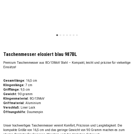
Taschenmesser eloxiert blau 987BL
Premium Taschenmesser aus 8Cr13MoV Stahl – Kompakt, leicht und präzise für vielseitige
Einsätze!
Gesamtlänge:
16,5 cm
Klingenlänge:
7 cm
Grifflänge:
9,5 cm
Gewicht:
90 gramm
Klingenmaterial:
8Cr13MoV
Griffmaterial:
Aluminium
Verschluß:
Liner Lock
Öffnungshilfe:
Daumenpin
Unser hochwertiges Taschenmesser vereint Komfort, Präzision und Langlebigkeit. Die
kompakte Größe von 16,5 cm und das geringe Gewicht von 90 Gramm machen es zum