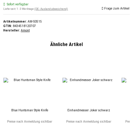
Sofort verfügbar
Frage zum Artikel
Lieferzeit:
1 - 3 Werktage
(DE - Ausland abweichend)
Artikelnummer:
AM-S0515
GTIN:
8434518120707
Hersteller:
Amont
Ähnliche Artikel
Blue Huntsman Style Knife
Einhandmesser Joker schwarz
F
Preise nach Anmeldung sichtbar
Preise nach Anmeldung sichtbar
Preis