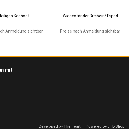
 teiliges Kochset
Wiegeständer Dreibein/Tripod
ach Anmeldung sichtbar
Preise nach Anmeldung sichtbar
en mit
Developed by
Themeart
Powered by
JTL-Shop