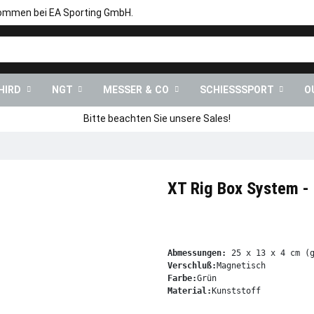
kommen bei EA Sporting GmbH.
HIRD
NGT
MESSER & CO
SCHIESSSPORT
O
Bitte beachten Sie unsere Sales!
XT Rig Box System -
Abmessungen:
Verschluß:
Farbe:
Material:
Kunststoff
