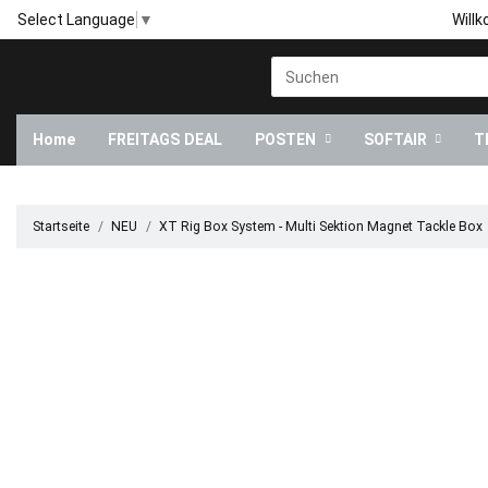
Will
Select Language
▼
Home
FREITAGS DEAL
POSTEN
SOFTAIR
T
Startseite
NEU
XT Rig Box System - Multi Sektion Magnet Tackle Box