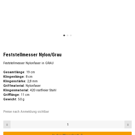
Feststellmesser Nylon/Grau
Feststellmesser Nylonfaser in GRAU
Gesamtlänge
: 19 cm
Klingenlänge:
8 cm
Klingenstärke:
2,8 mm
Griffmaterial:
Nylonfaser
Klingenmaterial:
420 rostfreier Stahl
Grifflänge:
11 cm
Gewicht
: 50 g
Preise nach Anmeldung sichtbar