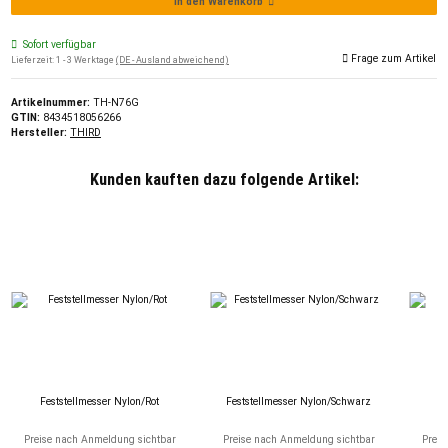
In den Warenkorb
Sofort verfügbar
Frage zum Artikel
Lieferzeit:
1 - 3 Werktage
(DE - Ausland abweichend)
Artikelnummer:
TH-N76G
GTIN:
8434518056266
Hersteller:
THIRD
Kunden kauften dazu folgende Artikel:
Feststellmesser Nylon/Rot
Feststellmesser Nylon/Schwarz
Preise nach Anmeldung sichtbar
Preise nach Anmeldung sichtbar
Preis