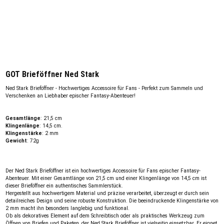
GOT Brieföffner Ned Stark
Ned Stark Brieföffner - Hochwertiges Accessoire für Fans - Perfekt zum Sammeln und
Verschenken an Liebhaber epischer Fantasy-Abenteuer!
Gesamtlänge
: 21,5 cm
Klingenlänge
: 14,5 cm.
Klingenstärke
: 2 mm
Gewicht
: 72g
Der Ned Stark Brieföffner ist ein hochwertiges Accessoire für Fans epischer Fantasy-
Abenteuer. Mit einer Gesamtlänge von 21,5 cm und einer Klingenlänge von 14,5 cm ist
dieser Brieföffner ein authentisches Sammlerstück.
Hergestellt aus hochwertigem Material und präzise verarbeitet, überzeugt er durch sein
detailreiches Design und seine robuste Konstruktion. Die beeindruckende Klingenstärke von
2 mm macht ihn besonders langlebig und funktional.
Ob als dekoratives Element auf dem Schreibtisch oder als praktisches Werkzeug zum
Öffnen von Briefen und Paketen, der Ned Stark Brieföffner ist vielseitig einsetzbar. Er eignet