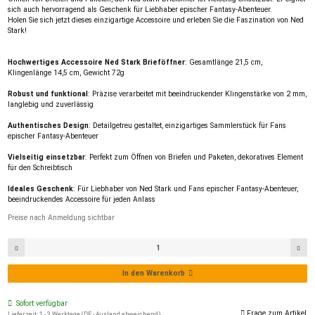
sich auch hervorragend als Geschenk für Liebhaber epischer Fantasy-Abenteuer.
Holen Sie sich jetzt dieses einzigartige Accessoire und erleben Sie die Faszination von Ned
Stark!
Hochwertiges Accessoire Ned Stark Brieföffner
: Gesamtlänge 21,5 cm,
Klingenlänge 14,5 cm, Gewicht 72g
Robust und funktional
: Präzise verarbeitet mit beeindruckender Klingenstärke von 2 mm,
langlebig und zuverlässig
Authentisches Design
: Detailgetreu gestaltet, einzigartiges Sammlerstück für Fans
epischer Fantasy-Abenteuer
Vielseitig einsetzbar
: Perfekt zum Öffnen von Briefen und Paketen, dekoratives Element
für den Schreibtisch
Ideales Geschenk
: Für Liebhaber von Ned Stark und Fans epischer Fantasy-Abenteuer,
beeindruckendes Accessoire für jeden Anlass
Preise nach Anmeldung sichtbar
In den Warenkorb
Sofort verfügbar
Frage zum Artikel
Lieferzeit:
1 - 3 Werktage
(DE - Ausland abweichend)