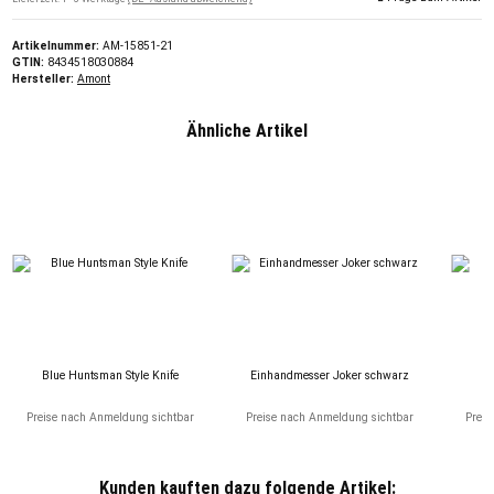
Artikelnummer:
AM-15851-21
GTIN:
8434518030884
Hersteller:
Amont
Ähnliche Artikel
Blue Huntsman Style Knife
Einhandmesser Joker schwarz
F
Preise nach Anmeldung sichtbar
Preise nach Anmeldung sichtbar
Preis
Kunden kauften dazu folgende Artikel: