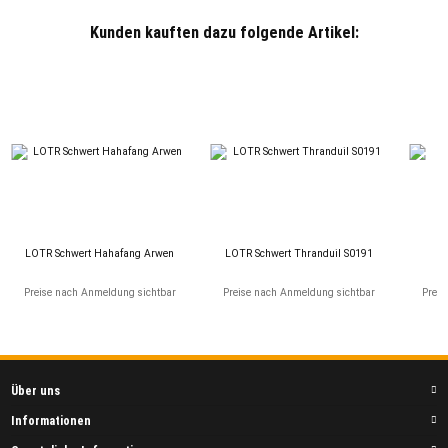
Kunden kauften dazu folgende Artikel:
LOTR Schwert Hahafang Arwen
LOTR Schwert Thranduil S0191
Ka
Preise nach Anmeldung sichtbar
Preise nach Anmeldung sichtbar
Preis
Über uns
Informationen