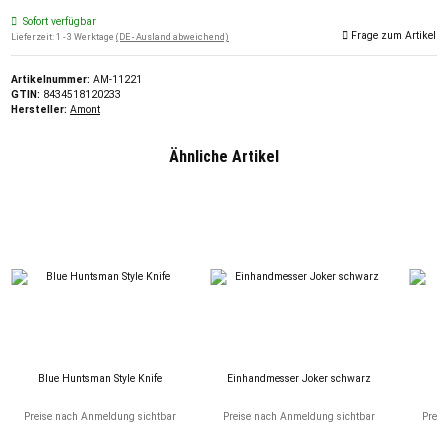
Sofort verfügbar
Frage zum Artikel
Lieferzeit:
1 - 3 Werktage
(DE - Ausland abweichend)
Artikelnummer:
AM-11221
GTIN:
8434518120233
Hersteller:
Amont
Ähnliche Artikel
Blue Huntsman Style Knife
Einhandmesser Joker schwarz
F
Preise nach Anmeldung sichtbar
Preise nach Anmeldung sichtbar
Preis