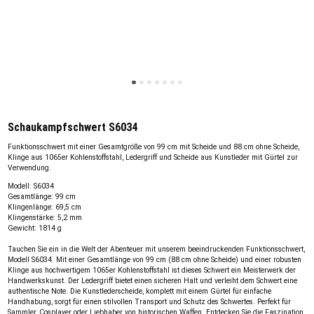
Schaukampfschwert S6034
Funktionsschwert mit einer Gesamtgröße von 99 cm mit Scheide und 88 cm ohne Scheide,
Klinge aus 1065er Kohlenstoffstahl, Ledergriff und Scheide aus Kunstleder mit Gürtel zur
Verwendung.
Modell: S6034
Gesamtlänge: 99 cm
Klingenlänge: 69,5 cm
Klingenstärke: 5,2 mm
Gewicht: 1814 g
Tauchen Sie ein in die Welt der Abenteuer mit unserem beeindruckenden Funktionsschwert,
Modell S6034. Mit einer Gesamtlänge von 99 cm (88 cm ohne Scheide) und einer robusten
Klinge aus hochwertigem 1065er Kohlenstoffstahl ist dieses Schwert ein Meisterwerk der
Handwerkskunst. Der Ledergriff bietet einen sicheren Halt und verleiht dem Schwert eine
authentische Note. Die Kunstlederscheide, komplett mit einem Gürtel für einfache
Handhabung, sorgt für einen stilvollen Transport und Schutz des Schwertes. Perfekt für
Sammler, Cosplayer oder Liebhaber von historischen Waffen. Entdecken Sie die Faszination