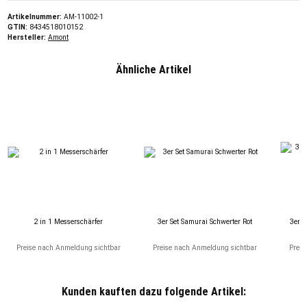
Artikelnummer:
AM-11002-1
GTIN:
8434518010152
Hersteller:
Amont
Ähnliche Artikel
2 in 1 Messerschärfer
3er Set Samurai Schwerter Rot
3er S
Preise nach Anmeldung sichtbar
Preise nach Anmeldung sichtbar
Preis
Kunden kauften dazu folgende Artikel: