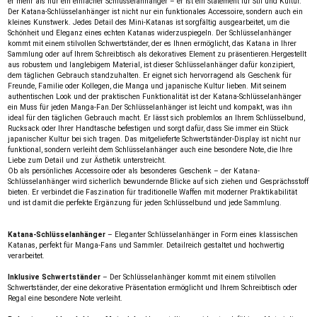
er mehr als nur ein einfacher Schlüsselanhänger – er ist ein Statement für Stil und Kultur.
Der Katana-Schlüsselanhänger ist nicht nur ein funktionales Accessoire, sondern auch ein
kleines Kunstwerk. Jedes Detail des Mini-Katanas ist sorgfältig ausgearbeitet, um die
Schönheit und Eleganz eines echten Katanas widerzuspiegeln. Der Schlüsselanhänger
kommt mit einem stilvollen Schwertständer, der es Ihnen ermöglicht, das Katana in Ihrer
Sammlung oder auf Ihrem Schreibtisch als dekoratives Element zu präsentieren.Hergestellt
aus robustem und langlebigem Material, ist dieser Schlüsselanhänger dafür konzipiert,
dem täglichen Gebrauch standzuhalten. Er eignet sich hervorragend als Geschenk für
Freunde, Familie oder Kollegen, die Manga und japanische Kultur lieben. Mit seinem
authentischen Look und der praktischen Funktionalität ist der Katana-Schlüsselanhänger
ein Muss für jeden Manga-Fan.Der Schlüsselanhänger ist leicht und kompakt, was ihn
ideal für den täglichen Gebrauch macht. Er lässt sich problemlos an Ihrem Schlüsselbund,
Rucksack oder Ihrer Handtasche befestigen und sorgt dafür, dass Sie immer ein Stück
japanischer Kultur bei sich tragen. Das mitgelieferte Schwertständer-Display ist nicht nur
funktional, sondern verleiht dem Schlüsselanhänger auch eine besondere Note, die Ihre
Liebe zum Detail und zur Ästhetik unterstreicht.
Ob als persönliches Accessoire oder als besonderes Geschenk – der Katana-
Schlüsselanhänger wird sicherlich bewundernde Blicke auf sich ziehen und Gesprächsstoff
bieten. Er verbindet die Faszination für traditionelle Waffen mit moderner Praktikabilität
und ist damit die perfekte Ergänzung für jeden Schlüsselbund und jede Sammlung.
Katana-Schlüsselanhänger
– Eleganter Schlüsselanhänger in Form eines klassischen
Katanas, perfekt für Manga-Fans und Sammler. Detailreich gestaltet und hochwertig
verarbeitet.
Inklusive Schwertständer
– Der Schlüsselanhänger kommt mit einem stilvollen
Schwertständer, der eine dekorative Präsentation ermöglicht und Ihrem Schreibtisch oder
Regal eine besondere Note verleiht.