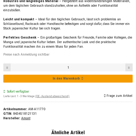
Robustes und langlebiges Material
– Hergestellt aus widerstandsfähigen Materialien,
um dem täglichen Gebrauch standzuhalten, ohne an Ästhetik oder Funktionalität
einzubüßen.
Leicht und kompakt
– Ideal für den täglichen Gebrauch, lässt sich problemlos an
Schlüsselbund, Rucksack oder Handtasche befestigen und sorgt dafür, dass Sie immer ein
Stück japanischer Kultur bei sich tragen.
Perfektes Geschenk
– Ein großartiges Geschenk für Freunde, Familie oder Kollegen, die
Manga und japanische Kultur lieben. Der authentische Look und die praktische
Funktionalität machen ihn zu einem Muss für jeden Fan.
Preise nach Anmeldung sichtbar
In den Warenkorb
Sofort verfügbar
Frage zum Artikel
Lieferzeit:
1 - 3 Werktage
(DE - Ausland abweichend)
Artikelnummer:
AM-A11770
GTIN:
8434518121131
Hersteller:
Amont
Ähnliche Artikel