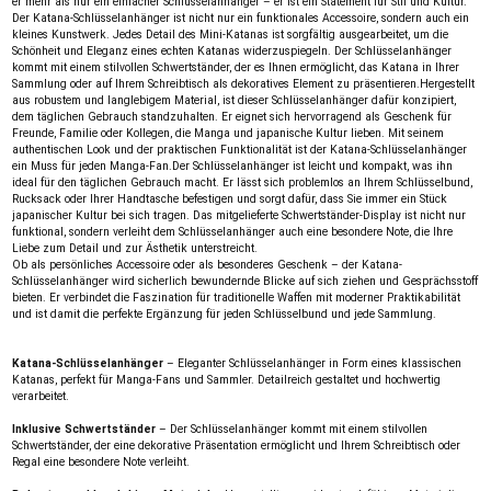
er mehr als nur ein einfacher Schlüsselanhänger – er ist ein Statement für Stil und Kultur.
Der Katana-Schlüsselanhänger ist nicht nur ein funktionales Accessoire, sondern auch ein
kleines Kunstwerk. Jedes Detail des Mini-Katanas ist sorgfältig ausgearbeitet, um die
Schönheit und Eleganz eines echten Katanas widerzuspiegeln. Der Schlüsselanhänger
kommt mit einem stilvollen Schwertständer, der es Ihnen ermöglicht, das Katana in Ihrer
Sammlung oder auf Ihrem Schreibtisch als dekoratives Element zu präsentieren.Hergestellt
aus robustem und langlebigem Material, ist dieser Schlüsselanhänger dafür konzipiert,
dem täglichen Gebrauch standzuhalten. Er eignet sich hervorragend als Geschenk für
Freunde, Familie oder Kollegen, die Manga und japanische Kultur lieben. Mit seinem
authentischen Look und der praktischen Funktionalität ist der Katana-Schlüsselanhänger
ein Muss für jeden Manga-Fan.Der Schlüsselanhänger ist leicht und kompakt, was ihn
ideal für den täglichen Gebrauch macht. Er lässt sich problemlos an Ihrem Schlüsselbund,
Rucksack oder Ihrer Handtasche befestigen und sorgt dafür, dass Sie immer ein Stück
japanischer Kultur bei sich tragen. Das mitgelieferte Schwertständer-Display ist nicht nur
funktional, sondern verleiht dem Schlüsselanhänger auch eine besondere Note, die Ihre
Liebe zum Detail und zur Ästhetik unterstreicht.
Ob als persönliches Accessoire oder als besonderes Geschenk – der Katana-
Schlüsselanhänger wird sicherlich bewundernde Blicke auf sich ziehen und Gesprächsstoff
bieten. Er verbindet die Faszination für traditionelle Waffen mit moderner Praktikabilität
und ist damit die perfekte Ergänzung für jeden Schlüsselbund und jede Sammlung.
Katana-Schlüsselanhänger
– Eleganter Schlüsselanhänger in Form eines klassischen
Katanas, perfekt für Manga-Fans und Sammler. Detailreich gestaltet und hochwertig
verarbeitet.
Inklusive Schwertständer
– Der Schlüsselanhänger kommt mit einem stilvollen
Schwertständer, der eine dekorative Präsentation ermöglicht und Ihrem Schreibtisch oder
Regal eine besondere Note verleiht.