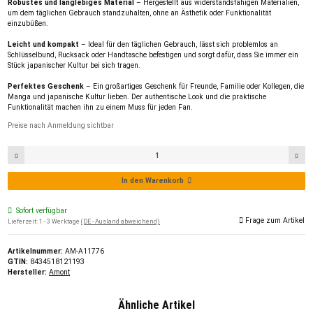
Robustes und langlebiges Material
– Hergestellt aus widerstandsfähigen Materialien,
um dem täglichen Gebrauch standzuhalten, ohne an Ästhetik oder Funktionalität
einzubüßen.
Leicht und kompakt
– Ideal für den täglichen Gebrauch, lässt sich problemlos an
Schlüsselbund, Rucksack oder Handtasche befestigen und sorgt dafür, dass Sie immer ein
Stück japanischer Kultur bei sich tragen.
Perfektes Geschenk
– Ein großartiges Geschenk für Freunde, Familie oder Kollegen, die
Manga und japanische Kultur lieben. Der authentische Look und die praktische
Funktionalität machen ihn zu einem Muss für jeden Fan.
Preise nach Anmeldung sichtbar
In den Warenkorb
Sofort verfügbar
Frage zum Artikel
Lieferzeit:
1 - 3 Werktage
(DE - Ausland abweichend)
Artikelnummer:
AM-A11776
GTIN:
8434518121193
Hersteller:
Amont
Ähnliche Artikel