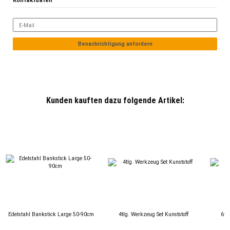
Kontaktdaten
E-Mail
Benachrichtigung anfordern
Kunden kauften dazu folgende Artikel:
Edelstahl Bankstick Large 50-90cm
4tlg. Werkzeug Set Kunststoff
6tl