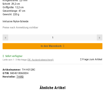
Klingenstärke: 2,5 mm
Schnitt: 29,2 cm
Griffgröße: 12,2 cm
Gesamtlänge: 47 cm
Gewicht: 220 g
Inklusive Nylon-Scheide
Preise nach Anmeldung sichtbar
In den Warenkorb
Sofort verfügbar
Frage zum Artikel
Lieferzeit:
1 - 3 Werktage
(DE - Ausland abweichend)
Artikelnummer:
TH-H0128C
GTIN:
8434518060034
Hersteller:
THIRD
Ähnliche Artikel