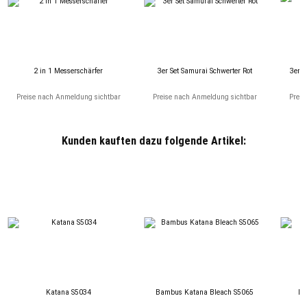
2 in 1 Messerschärfer
3er Set Samurai Schwerter Rot
3er S
Preise nach Anmeldung sichtbar
Preise nach Anmeldung sichtbar
Preis
Kunden kauften dazu folgende Artikel:
Katana S5034
Bambus Katana Bleach S5065
LO