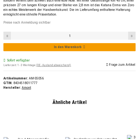
sondern verleiht dem Schwert auch eine edle Note. Mit einer Gesamtlänge von 45 cm, einer
präzisen 27 cm langen Klinge und einer Stärke von 2,8 mm ist das Katana Enma von Zoro
ein echtes Meisterwerk der Handwerkskunst. Die im Lieferumfang enthaltene Halterung
ermöglicht eine stilvolle Präsentation.
Preise nach Anmeldung sichtbar
In den Warenkorb
Sofort verfügbar
Frage zum Artikel
Lieferzeit:
1 - 3 Werktage
(DE - Ausland abweichend)
Artikelnummer:
AM-S5056
GTIN:
8434518011777
Hersteller:
Amont
Ähnliche Artikel