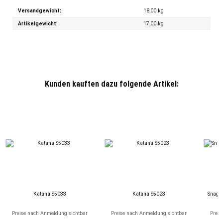
Versandgewicht:
18,00 kg
Artikelgewicht:
17,00
kg
Kunden kauften dazu folgende Artikel:
Katana S5033
Katana S5023
Snagb
Preise nach Anmeldung sichtbar
Preise nach Anmeldung sichtbar
Preis