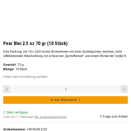
Pear Blei 2.5 oz 70 gr (10 Stück)
Eine Packung mit 10 x 2,50 Unzen Birnenleinen mit einer dunkelgrünen, weichen, nicht
reflektierenden Beschichtung mit schwarzen „Spritzflecken“ und einem Wirbel der Größe 8.
Gewicht:
70 g
Menge:
10 Stück
Preise nach Anmeldung sichtbar
In den Warenkorb
Sofort verfügbar
Frage zum Artikel
Lieferzeit:
1 - 3 Werktage
(DE - Ausland abweichend)
Artikelnummer:
FW-PEAR-2.50