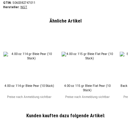
GTIN:
5060382747011
Hersteller:
NGT
Ähnliche Artikel
4.00 oz 114 gr Bleie Pear (10 Stück)
4.00 oz 115 gr Bleie Flat Pear (10
Backle
Stück)
Preise nach Anmeldung sichtbar
Preise nach Anmeldung sichtbar
Preis
Kunden kauften dazu folgende Artikel: