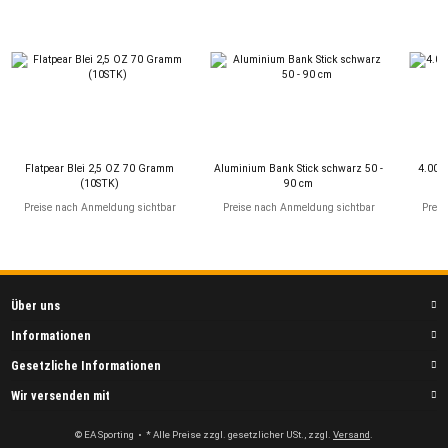
Flatpear Blei 2,5 OZ 70 Gramm
Aluminium Bank Stick schwarz 50 -
4.00 o
(10STK)
90 cm
Preise nach Anmeldung sichtbar
Preise nach Anmeldung sichtbar
Preis
Über uns
Informationen
Gesetzliche Informationen
Wir versenden mit
© EA Sporting
• * Alle Preise zzgl. gesetzlicher USt., zzgl.
Versand
.