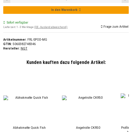
In den Warenkorb
Sofort verfügbar
Frage zum Artikel
Lieferzeit:
1 - 3 Werktage
(DE - Ausland abweichend)
Artikelnummer:
FRL-SPOD-MG
GTIN:
5060382748346
Hersteller:
NGT
Kunden kauften dazu folgende Artikel:
Abhakmatte Quick Fish
Angelrolle CKR50
Profiler