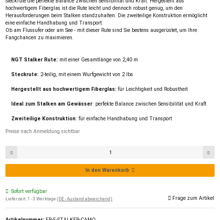
Steckrute die perfekte Balance zwischen Sensibilität und Kraft. Hergestellt aus
hochwertigem Fiberglas ist die Rute leicht und dennoch robust genug, um den
Herausforderungen beim Stalken standzuhalten. Die zweiteilige Konstruktion ermöglicht
eine einfache Handhabung und Transport.
Ob am Flussufer oder am See - mit dieser Rute sind Sie bestens ausgerüstet, um Ihre
Fangchancen zu maximieren.
NGT Stalker Rute:
mit einer Gesamtlänge von 2,40 m
Steckrute:
2-teilig, mit einem Wurfgewicht von 2 lbs
Hergestellt aus hochwertigem Fiberglas:
für Leichtigkeit und Robustheit
Ideal zum Stalken am Gewässer
: perfekte Balance zwischen Sensibilität und Kraft
Zweiteilige Konstruktion
: für einfache Handhabung und Transport
Preise nach Anmeldung sichtbar
In den Warenkorb
Sofort verfügbar
Frage zum Artikel
Lieferzeit:
1 - 3 Werktage
(DE - Ausland abweichend)
Artikelnummer:
FR-F-STALKER-CAMO