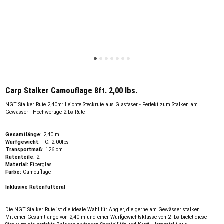
Carp Stalker Camouflage 8ft. 2,00 lbs.
NGT Stalker Rute 2,40m: Leichte Steckrute aus Glasfaser - Perfekt zum Stalken am
Gewässer - Hochwertige 2lbs Rute
Gesamtlänge
: 2,40 m
Wurfgewicht
: TC: 2.00lbs
Transportmaß
: 126 cm
Rutenteile
: 2
Material:
Fiberglas
Farbe:
Camouflage
Inklusive Rutenfutteral
Die NGT Stalker Rute ist die ideale Wahl für Angler, die gerne am Gewässer stalken.
Mit einer Gesamtlänge von 2,40 m und einer Wurfgewichtsklasse von 2 lbs bietet diese