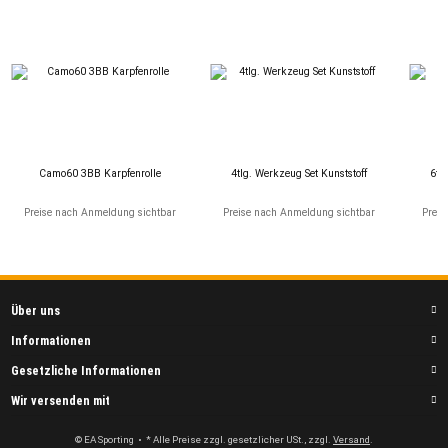
Camo60 3BB Karpfenrolle
4tlg. Werkzeug Set Kunststoff
6tl
Preise nach Anmeldung sichtbar
Preise nach Anmeldung sichtbar
Preis
Über uns
Informationen
Gesetzliche Informationen
Wir versenden mit
© EA Sporting
• * Alle Preise zzgl. gesetzlicher USt., zzgl.
Versand
.