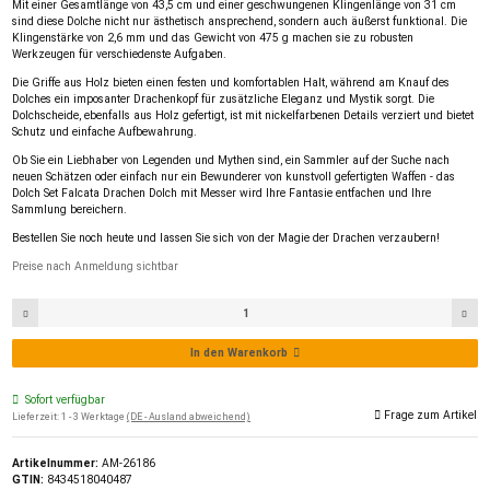
Mit einer Gesamtlänge von 43,5 cm und einer geschwungenen Klingenlänge von 31 cm
sind diese Dolche nicht nur ästhetisch ansprechend, sondern auch äußerst funktional. Die
Klingenstärke von 2,6 mm und das Gewicht von 475 g machen sie zu robusten
Werkzeugen für verschiedenste Aufgaben.
Die Griffe aus Holz bieten einen festen und komfortablen Halt, während am Knauf des
Dolches ein imposanter Drachenkopf für zusätzliche Eleganz und Mystik sorgt. Die
Dolchscheide, ebenfalls aus Holz gefertigt, ist mit nickelfarbenen Details verziert und bietet
Schutz und einfache Aufbewahrung.
Ob Sie ein Liebhaber von Legenden und Mythen sind, ein Sammler auf der Suche nach
neuen Schätzen oder einfach nur ein Bewunderer von kunstvoll gefertigten Waffen - das
Dolch Set Falcata Drachen Dolch mit Messer wird Ihre Fantasie entfachen und Ihre
Sammlung bereichern.
Bestellen Sie noch heute und lassen Sie sich von der Magie der Drachen verzaubern!
Preise nach Anmeldung sichtbar
In den Warenkorb
Sofort verfügbar
Frage zum Artikel
Lieferzeit:
1 - 3 Werktage
(DE - Ausland abweichend)
Artikelnummer:
AM-26186
GTIN:
8434518040487