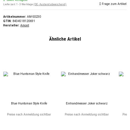
Frage zum Artikel
Lieferzeit:
1 - 3 Werktage
(DE - Ausland abweichend)
Artikelnummer:
AM-S0230
GTIN:
8434518120691
Hersteller:
Amont
Ähnliche Artikel
Blue Huntsman Style Knife
Einhandmesser Joker schwarz
F
Preise nach Anmeldung sichtbar
Preise nach Anmeldung sichtbar
Preis