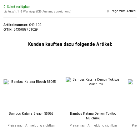
Sofort verfügbar
Frage zum Artikel
Lieferzeit:
1 - 3 Werktage
(DE - Ausland abweichend)
Artikelnummer:
049 102
GTIN:
8435089701029
Kunden kauften dazu folgende Artikel:
Bambus Katana Bleach S5065
Bambus Katana Demon Tokitou
Muichirou
Preise nach Anmeldung sichtbar
Preise nach Anmeldung sichtbar
Preis