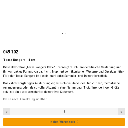
049 102
Texas Rangers– 4 cm
Diese dekorative „Texas Rangers Plate“ überzeugt durch ihre detailreiche Gestaltung und
ihr kompaktes Format von ca. 4 cm. Inspiriert vom ikonischen Western- und Gesetzeshüter-
Flair der Texas Rangers ist sie ein markantes Sammler- und Dekorationsstück.
Dank ihrer sorgfältigen Ausführung eignet sich die Platte ideal für Vitrinen, thematische
Arrangements oder als stilvoller Akzent in einer Sammlung. Trotz ihrer geringen Größe
setzt sie ein ausdrucksstarkes dekoratives Statement.
Preise nach Anmeldung sichtbar
In den Warenkorb