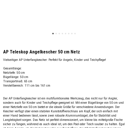
AP Teleskop Angelkescher 50 cm Netz
Vielseitiger AP Unterfangkescher: Perfekt für Angeln, Kinder und Teichpflege!
Gesamtlänge:
Netztiefe: 50 cm
Bügellänge: 50 cm
Transportmaß: 65 cm
Verstellbereich: 111 cm bis 161 cm
Der AP Unterfangkescher ist ein multifunktionales Werkzeug, das nicht nur für Angler,
sondern auch für Kinder und Teichpflege geeignet ist. Mit einer Bügellänge von 50 cm und
einer Netztiefe von 50 cm bietet er die ideale Größe für verschiedene Anwendungen. Der
Kescher verfügt über einen stabilen Kunststoffverschluss am Kopf, der sich einfach mit
einer Hand bedienen lässt, sowie zwei robuste Aluminiumbügel, die für Stabilität und
Langlebigkeit sorgen. Das Netz ist perfekt dimensioniert, um kleine bis mittelgroße Fische
sicher zu fangen, während es auch ideal ist, um den Pool oder Teich sauber zu halten. Egal