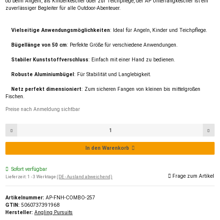
ob beim Angeln, als Kinderkescher oder zur Teichpflege, der AP Unterfangkescher ist ein
zuverlässiger Begleiter für alle Outdoor-Abenteuer.
Vielseitige Anwendungsmöglichkeiten
: Ideal für Angeln, Kinder und Teichpflege.
Bügellänge von 50 cm
: Perfekte Größe für verschiedene Anwendungen.
Stabiler Kunststoffverschluss
: Einfach mit einer Hand zu bedienen.
Robuste Aluminiumbügel
: Für Stabilität und Langlebigkeit.
Netz perfekt dimensioniert
: Zum sicheren Fangen von kleinen bis mittelgroßen
Fischen.
Preise nach Anmeldung sichtbar
In den Warenkorb
Sofort verfügbar
Frage zum Artikel
Lieferzeit:
1 - 3 Werktage
(DE - Ausland abweichend)
Artikelnummer:
AP-FNH-COMBO-257
GTIN:
5060737391968
Hersteller:
Angling Pursuits