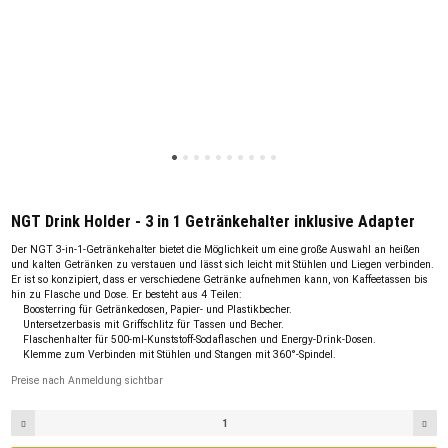
NGT Drink Holder - 3 in 1 Getränkehalter inklusive Adapter
Der NGT 3-in-1-Getränkehalter bietet die Möglichkeit um eine große Auswahl an heißen
und kalten Getränken zu verstauen und lässt sich leicht mit Stühlen und Liegen verbinden.
Er ist so konzipiert, dass er verschiedene Getränke aufnehmen kann, von Kaffeetassen bis
hin zu Flasche und Dose. Er besteht aus 4 Teilen:
Boosterring für Getränkedosen, Papier- und Plastikbecher.
Untersetzerbasis mit Griffschlitz für Tassen und Becher.
Flaschenhalter für 500-ml-Kunststoff-Sodaflaschen und Energy-Drink-Dosen.
Klemme zum Verbinden mit Stühlen und Stangen mit 360°-Spindel.
Preise nach Anmeldung sichtbar