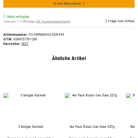
In den Warenkorb
Sofort verfügbar
Frage zum Artikel
Lieferzeit:
1 - 3 Werktage
(DE - Ausland abweichend)
Artikelnummer:
FO-DRINKSHOLDER-419
GTIN:
5060737391265
Hersteller:
NGT
Ähnliche Artikel
3 teiliges Kochset
4er Pack Butan Gas Dose 227g
Beste