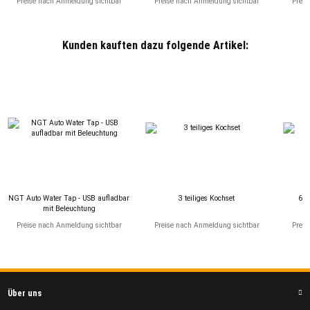
Preise nach Anmeldung sichtbar
Preise nach Anmeldung sichtbar
Preis
Kunden kauften dazu folgende Artikel:
NGT Auto Water Tap - USB aufladbar
3 teiliges Kochset
6tl
mit Beleuchtung
Preise nach Anmeldung sichtbar
Preise nach Anmeldung sichtbar
Preis
Über uns