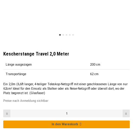
Kescherstange Travel 2,0 Meter
Länge ausgezogen
200 cm
Transportänge
62 cm
Ein 2,0m (6,6ft langer, 4-teiliger Teleskop-Netzgriff mit einer geschlossenen Länge von nur
62cm! Ideal für den Einsatz als Stalker oder als Reise-Netzgriff oder überall dort, wo der
Platz begrenzt ist. (Glasfaser)
Preise nach Anmeldung sichtbar
In den Warenkorb