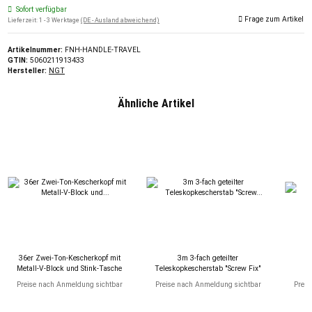
Sofort verfügbar
Frage zum Artikel
Lieferzeit:
1 - 3 Werktage
(DE - Ausland abweichend)
Artikelnummer:
FNH-HANDLE-TRAVEL
GTIN:
5060211913433
Hersteller:
NGT
Ähnliche Artikel
36er Zwei-Ton-Kescherkopf mit
3m 3-fach geteilter
4
Metall-V-Block und Stink-Tasche
Teleskopkescherstab "Screw Fix"
Preise nach Anmeldung sichtbar
Preise nach Anmeldung sichtbar
Preis